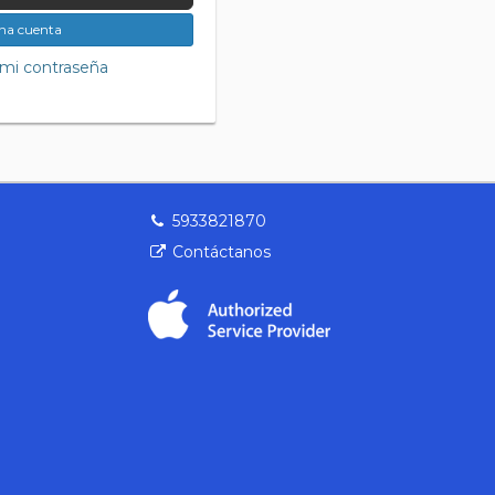
una cuenta
mi contraseña
5933821870
Contáctanos