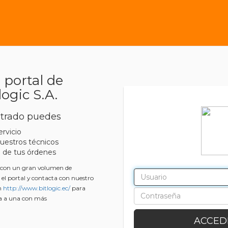
 portal de
logic S.A.
strado puedes
rvicio
uestros técnicos
 de tus órdenes
o con un gran volumen de
n el portal y contacta con nuestro
en
http://www.bitlogic.ec/
para
a a una con más